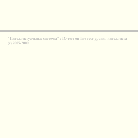
"Интеллектуальные системы" : IQ тест on-line тест уровня интеллекта
(с) 2005-2009